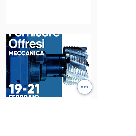
partner affidabili, veloci e
competenti; cercano aziende capaci
di offrire soluzioni concrete e su
misura, non semplicemente prodotti
da catalogo. La digitalizzazione delle
relazioni industriali Anche il modo di
fare business nei se
Modular System a Fornitore
Offresi 2026: soluzioni
affidabili per la meccanica
industriale
Dal 19 al 21 febbraio 2026 , Modular