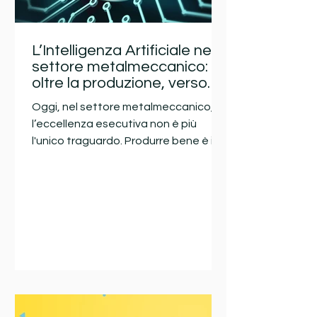
L’Intelligenza Artificiale nel
settore metalmeccanico:
oltre la produzione, verso
l'efficienza intelligente
Oggi, nel settore metalmeccanico,
l’eccellenza esecutiva non è più
l'unico traguardo. Produrre bene è il
prerequisito; produrre in modo
intelligente è la vera svolta
competitiva. Stiamo assistendo a
una trasformazione epocale in cui
digitalizzazione, automazione e
analisi dei dati non sono più
dinamiche confinate ai colossi del
tech, ma strumenti quotidiani per le
aziende metalmeccaniche che
vogliono guidare il mercato.