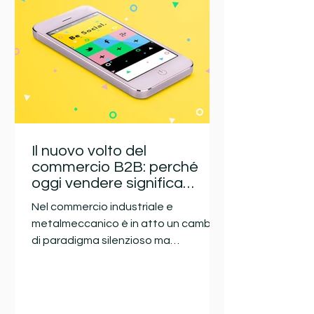
L'Intelligenza Artificiale (IA) e l'Industria
4.0 stanno
Il nuovo volto del
commercio B2B: perché
oggi vendere significa
creare fiducia
Nel commercio industriale e
metalmeccanico è in atto un cambio
di paradigma silenzioso ma
inarrestabile: il prezzo non è più l’unico
fattore che determina la scelta di un
fornitore. Il mercato B2B si è evoluto
profondamente: oggi i clienti cercano